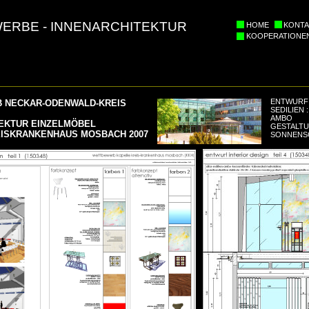
ERBE - INNENARCHITEKTUR
HOME
KONTA
KOOPERATIONE
ENTWURF 
 NECKAR-ODENWALD-KREIS
SEDILIEN 
AMBO
EKTUR EINZELMÖBEL
GESTALTU
ISKRANKENHAUS MOSBACH 2007
SONNENSC