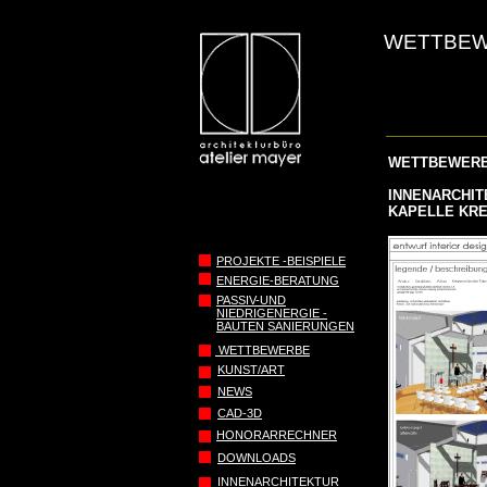
WETTBEW
WETTBEWERB
INNENARCHIT
KAPELLE KRE
PROJEKTE -BEISPIELE
ENERGIE-BERATUNG
PASSIV-UND
NIEDRIGENERGIE -
BAUTEN SANIERUNGEN
WETTBEWERBE
KUNST/ART
NEWS
CAD-3D
HONORARRECHNER
DOWNLOADS
INNENARCHITEKTUR