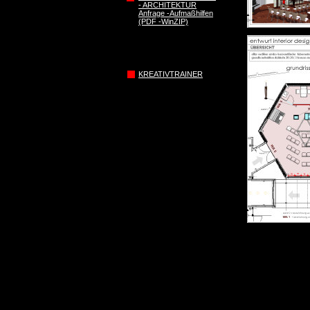
- ARCHITEKTUR
Anfrage -Aufmaßhilfen
(PDF -WinZIP)
KREATIVTRAINER
HIER KÖNNEN S
ADOBE-READER