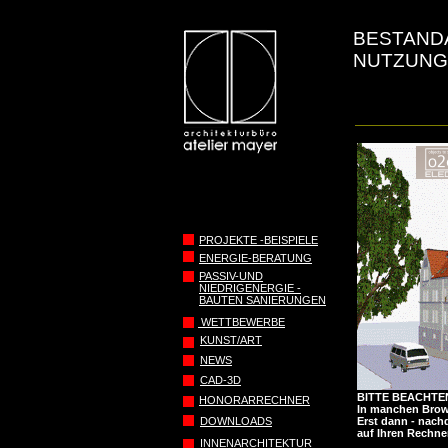
BESTAND
NUTZUN
PROJEKTE -BEISPIELE
ENERGIE-BERATUNG
PASSIV-UND
NIEDRIGENERGIE -
BAUTEN SANIERUNGEN
WETTBEWERBE
KUNST/ART
NEWS
CAD-3D
BITTE BEACHTEN
HONORARRECHNER
In manchen Brows
DOWNLOADS
Erst dann - nach
auf Ihren Rechne
INNENARCHITEKTUR