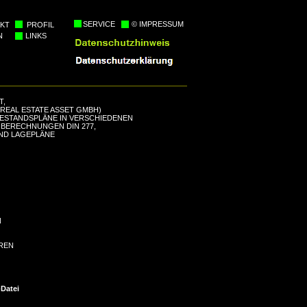
SERVICE
© IMPRESSUM
KT
PROFIL
N
LINKS
T,
 REAL ESTATE ASSET GMBH)
BESTANDSPLÄNE IN VERSCHIEDENEN
 BERECHNUNGEN DIN 277,
UND LAGEPLÄNE
N
REN
-Datei