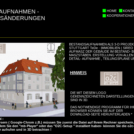
AUFNAHMEN -
HOME
KONTA
KOOPERATIONE
GSÄNDERUNGEN
BESTANDSAUFNAHMEN ALS 3-D PROJEK
STUTTGART TeDe - IMMOBILIEN ( SIREO
AUFMASZ DER GEBÄUDE IM BESTAND- 
MASZSTÄBEN. ERSTELLUNG VON ALLEN
DETAIL- AUFNAHME , TEILUNGSPLÄNE 
HINWEIS
DIE MIT DIESEM LOGO
GEKENNZEICHNETEN DARSTELLUNGE
SIND IN 3D.
DAS NOTWENDIGE PROGRAMM FÜR IH
BROWSER KÖNNEN SIE AUF DER
DOWNLOAD-SEITE HERUNTERLADEN *
 :
ern ( Google-Chrom z.B.) müssen Sie zuerst die Datei auf Ihrem Rechner speichern.
dem Sie den "mb-Player" oder das "O2C-Setup " installiert haben- können Sie die o2c
r aufrufen und in 3D betrachten !