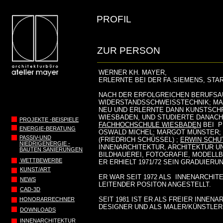
PROFIL
ZUR PERSON
WERNER KH. MAYER,
ERLERNTE BEI DER FA.SIEMENS, STA
NACH DER ERFOLGREICHEN BERUFSAU
WIDERSTANDSSCHWEISSTECHNIK; MA
NEU UND
ERLERNTE DANN KUNSTSCHR
WIESBADEN,
UND STUDIERTE DANACH
PROJEKTE -BEISPIELE
FACHHOCHSCHULE WIESBADEN
BEI
P
ENERGIE-BERATUNG
OSWALD MICHEL; MARGOT MÜNSTER; 
PASSIV-UND
(FRIEDRICH SCHÜSSEL) ;
ERWIN SCH
NIEDRIGENERGIE -
INNENARCHITEKTUR, ARCHITEKTUR UN
BAUTEN SANIERUNGEN
BILDHAUEREI, FOTOGRAFIE, MODELL
WETTBEWERBE
ER ERHIELT 1971/72 SEIN GRADUIERU
KUNST/ART
ER WAR SEIT 1972 ALS INNENARCHIT
NEWS
LEITENDER POSITON ANGESTELLT.
CAD-3D
SEIT 1981 IST ER ALS FREIER INNE
HONORARRECHNER
DESIGNER UND ALS MALER/KÜNSTLER 
DOWNLOADS
INNENARCHITEKTUR