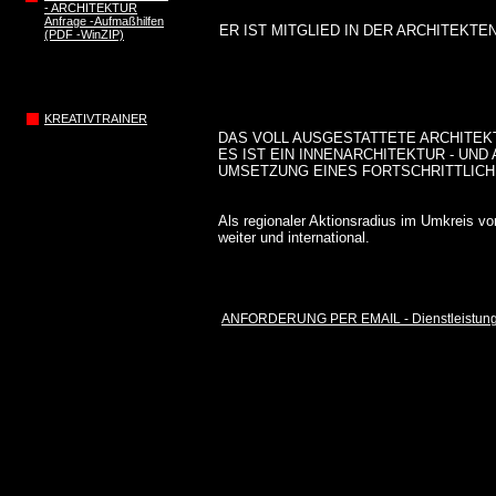
- ARCHITEKTUR
Anfrage -Aufmaßhilfen
ER IST MITGLIED IN DER ARCHITE
(PDF -WinZIP)
KREATIVTRAINER
DAS VOLL AUSGESTATTETE ARCHITEK
ES IST EIN INNENARCHITEKTUR - UN
UMSETZUNG EINES FORTSCHRITTLIC
Als regionaler Aktionsradius im Umkreis v
weiter und international.
ANFORDERUNG PER EMAIL - Dienstleistungen