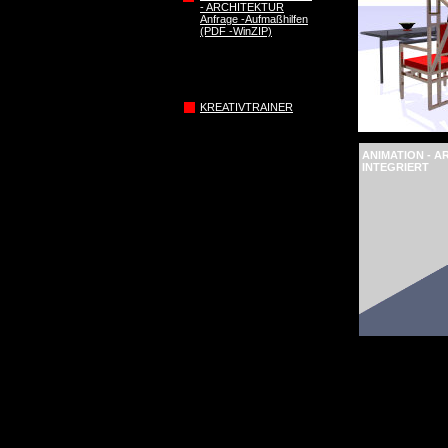
- ARCHITEKTUR
Anfrage -Aufmaßhilfen
(PDF -WinZIP)
KREATIVTRAINER
ANIMATION - A
INTEGRIERT