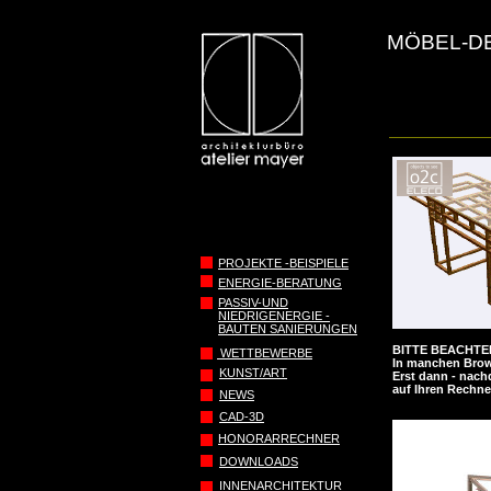
MÖBEL-D
PROJEKTE -BEISPIELE
ENERGIE-BERATUNG
PASSIV-UND
NIEDRIGENERGIE -
BAUTEN SANIERUNGEN
BITTE BEACHTE
WETTBEWERBE
In manchen Brows
KUNST/ART
Erst dann - nach
auf Ihren Rechne
NEWS
CAD-3D
HONORARRECHNER
DOWNLOADS
INNENARCHITEKTUR