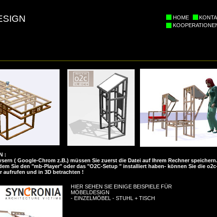
ESIGN
HOME
KONTA
KOOPERATIONE
N :
ern ( Google-Chrom z.B.) müssen Sie zuerst die Datei auf Ihrem Rechner speichern
dem Sie den "mb-Player" oder das "O2C-Setup " installiert haben- können Sie die o2c
r aufrufen und in 3D betrachten !
HIER SEHEN SIE EINIGE BEISPIELE FÜR
MÖBELDESIGN
- EINZELMÖBEL - STUHL + TISCH