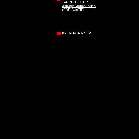
- ARCHITEKTUR
Anfrage -Aufmaßhilfen
(PDF -WinZIP)
KREATIVTRAINER