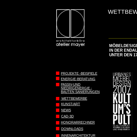
WETTBEW
MÖBELDESIGN
IN DER ENDAUS
UNTER DEN 17 
PROJEKTE -BEISPIELE
ENERGIE-BERATUNG
PASSIV-UND
NIEDRIGENERGIE -
BAUTEN SANIERUNGEN
WETTBEWERBE
KUNST/ART
NEWS
CAD-3D
HONORARRECHNER
DOWNLOADS
INNENARCHITEKTUR