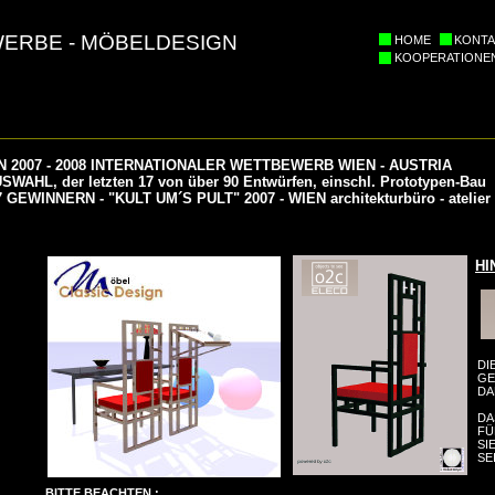
ERBE - MÖBELDESIGN
HOME
KONTA
KOOPERATIONE
 2007 - 2008 INTERNATIONALER WETTBEWERB WIEN - AUSTRIA
WAHL, der letzten 17 von über 90 Entwürfen, einschl. Prototypen-Bau
GEWINNERN - "KULT UM´S PULT" 2007 - WIEN architekturbüro - atelier
HI
DI
GE
DA
DA
FÜ
SI
SE
BITTE BEACHTEN :